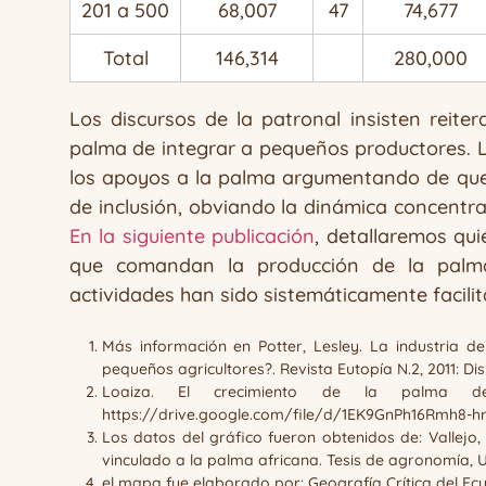
201 a 500
68,007
47
74,677
Total
146,314
280,000
Los discursos de la patronal insisten reit
palma de integrar a pequeños productores. L
los apoyos a la palma argumentando de que s
de inclusión, obviando la dinámica concentr
En la siguiente publicación
, detallaremos qui
que comandan la producción de la palm
actividades han sido sistemáticamente facilit
Más información en Potter, Lesley. La industria 
pequeños agricultores?. Revista Eutopía N.2, 2011: Di
Loaiza. El crecimiento de la palma de
https://drive.google.com/file/d/1EK9GnPh16Rmh8-
Los datos del gráfico fueron obtenidos de: Vallejo
vinculado a la palma africana. Tesis de agronomía, U
el mapa fue elaborado por: Geografía Crítica del Ec