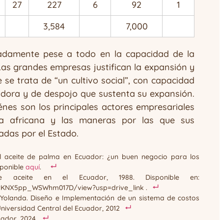
27
227
6
92
1
3,584
7,000
eradamente pese a todo en la capacidad de la
as grandes empresas justifican la expansión y
e trata de “un cultivo social”, con capacidad
adora y de despojo que sustenta su expansión.
énes son los principales actores empresariales
a africana y las maneras por las que sus
adas por el Estado.
del aceite de palma en Ecuador: ¿un buen negocio para los
sponible
aquí
.
 aceite en el Ecuador, 1988. Disponible en:
hrKNX5pp_WSWhm017D/view?usp=drive_link .
, Yolanda. Diseño e Implementación de un sistema de costos
niversidad Central del Ecuador, 2012
uador, 2024.