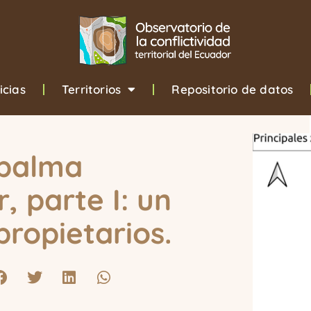
icias
Territorios
Repositorio de datos
 palma
, parte I: un
propietarios.