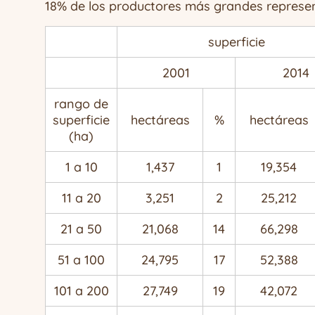
18% de los productores más grandes represent
superficie
2001
2014
rango de
superficie
hectáreas
%
hectáreas
(ha)
1 a 10
1,437
1
19,354
11 a 20
3,251
2
25,212
21 a 50
21,068
14
66,298
51 a 100
24,795
17
52,388
101 a 200
27,749
19
42,072