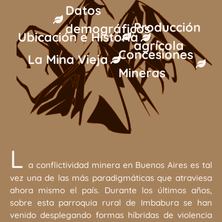
Datos
Producción
demográficos
Ubicación e Historia
agrícola
Concesiones
La Mina Vieja
Mineras
L
a conflictividad minera en Buenos Aires es tal
vez una de las más paradigmáticas que atraviesa
ahora mismo el país. Durante los últimos años,
sobre esta parroquia rural de Imbabura se han
venido desplegando formas híbridas de violencia